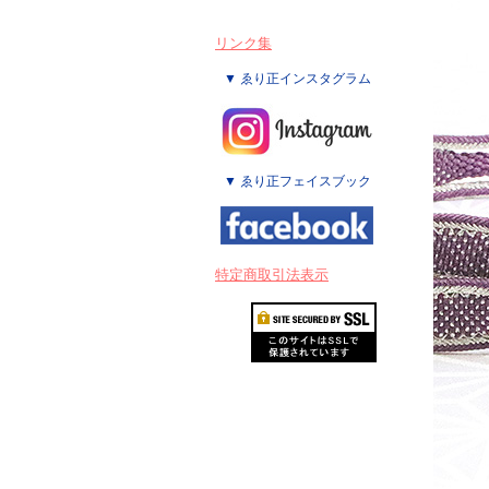
リンク集
▼ ゑり正インスタグラム
▼ ゑり正フェイスブック
特定商取引法表示