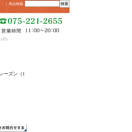
｜
商品検索
:
17）
レーズン（1