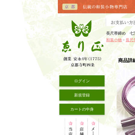
長尺帯締め 七
和装小物
長尺
>
商品詳
ログイン
新規登録
カートの中身