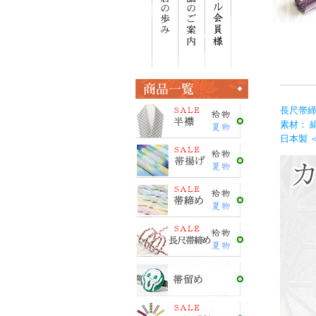
長尺帯締
素材： 
日本製 ＜E