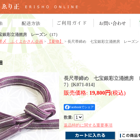
宝銀彩立涌撚房 レーズン（17）
帯〆 ふくよかさん企画
【夏物】
>
> 長尺帯締め 七宝銀彩立涌撚房 レーズン（
細
長尺帯締め 七宝銀彩立涌撚房 
7）
[
K071-014
]
販売価格
:
19,800円
(税込)
Facebookでシェア
数量
:
返品特約に関する重要事項