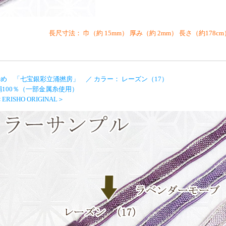
長尺寸法： 巾（約 15mm） 厚み（約 2mm） 長さ（約178
め 「七宝銀彩立涌撚房」 ／ カラー： レーズン（17）
絹100％（一部金属糸使用）
RISHO ORIGINAL＞