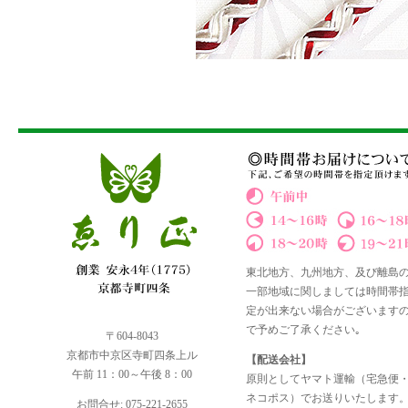
東北地方、九州地方、及び離島
一部地域に関しましては時間帯
定が出来ない場合がございます
で予めご了承ください｡
〒604-8043
京都市中京区寺町四条上ル
【配送会社】
午前 11：00～午後 8：00
原則としてヤマト運輸（宅急便
ネコポス）でお送りいたします
お問合せ: 075-221-2655