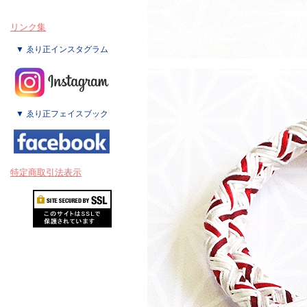
リンク集
▼ ゑり正インスタグラム
▼ ゑり正フェイスブック
特定商取引法表示