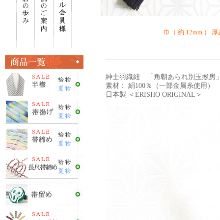
巾（ 約 12mm ） 厚
紳士羽織紐 「角朝あられ別玉撚房」 
素材： 絹100％（一部金属糸使用）
日本製 ＜ERISHO ORIGINAL＞