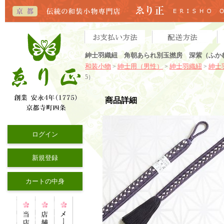
紳士羽織紐 角朝あられ別玉撚房 深紫（ふかむ
和装小物
紳士用（男性）
紳士羽織紐
紳士
>
>
>
5）
商品詳細
ログイン
新規登録
カートの中身