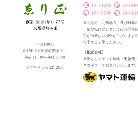
東北地方、九州地方、及び離島
一部地域に関しましては時間帯
定が出来ない場合がございます
で予めご了承ください｡
〒604-8043
京都市中京区寺町四条上ル
【配送会社】
午前 11：00～午後 8：00
原則としてヤマト運輸（宅急便
ネコポス）でお送りいたします
お問合せ: 075-221-2655