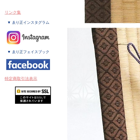
リンク集
▼ ゑり正インスタグラム
▼ ゑり正フェイスブック
特定商取引法表示