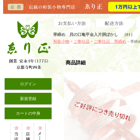
帯締め 貝の口亀甲金入片胴ぼかし （01）
和装小物
ご奉仕品
ご奉仕品 帯締め
>
>
> 帯締
商品詳細
ログイン
新規登録
カートの中身