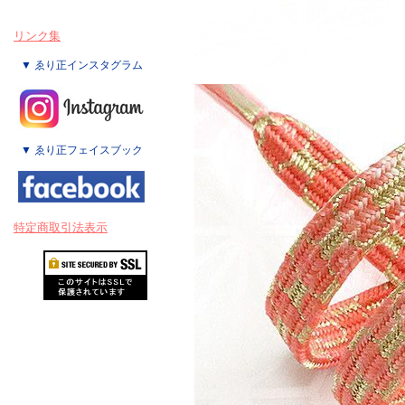
リンク集
▼ ゑり正インスタグラム
▼ ゑり正フェイスブック
特定商取引法表示