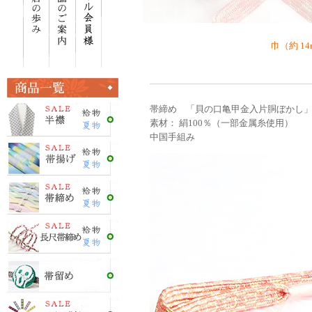
巾（約 14
帯締め 「貝の口亀甲金入片胴ぼかし」 
素材： 絹100％（一部金属糸使用）
中国手組み