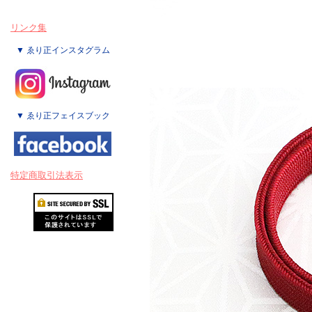
リンク集
▼ ゑり正インスタグラム
▼ ゑり正フェイスブック
特定商取引法表示