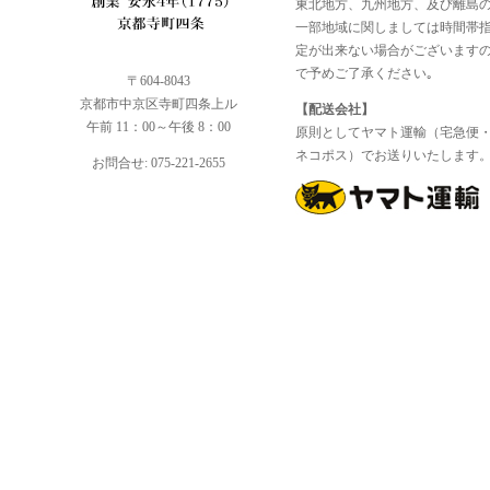
東北地方、九州地方、及び離島
一部地域に関しましては時間帯
定が出来ない場合がございます
で予めご了承ください｡
〒604-8043
京都市中京区寺町四条上ル
【配送会社】
午前 11：00～午後 8：00
原則としてヤマト運輸（宅急便
ネコポス）でお送りいたします
お問合せ: 075-221-2655