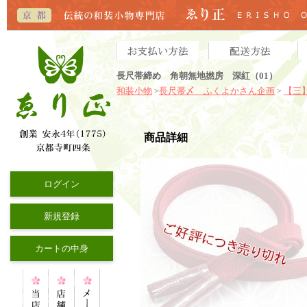
長尺帯締め 角朝無地撚房 深紅（01）
和装小物
長尺帯〆 ふくよかさん企画
【三
>
>
商品詳細
ログイン
新規登録
カートの中身