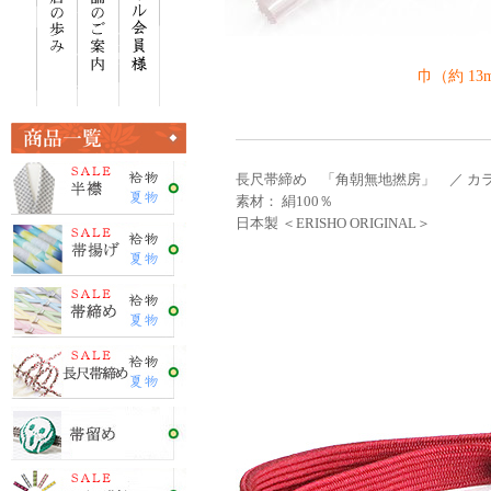
巾（約 13
長尺帯締め 「角朝無地撚房」 ／ カラ
素材： 絹100％
日本製 ＜ERISHO ORIGINAL＞