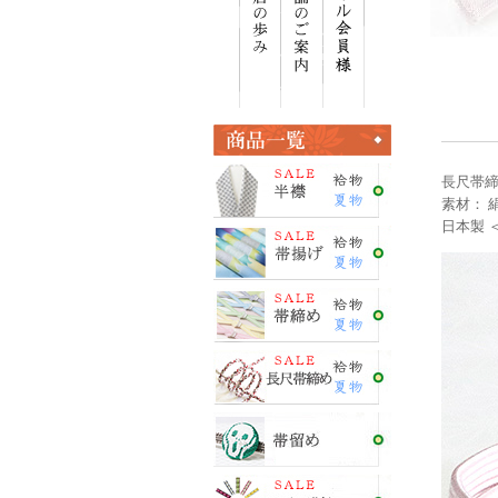
長尺帯締
素材： 絹
日本製 ＜E