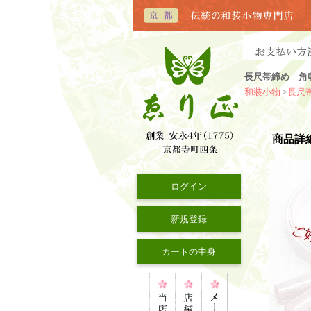
長尺帯締め 角
和装小物
長尺
>
商品詳
ログイン
新規登録
カートの中身