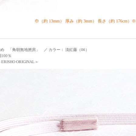
巾（約 13mm） 厚み（約 3mm） 長さ（約 176cm
め 「角朝無地撚房」 ／ カラー： 淡紅藤（06）
100％
RISHO ORIGINAL＞