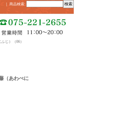
｜
商品検索
:
ふじ）（06）
藤（あわべに