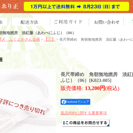
朝無地撚房 淡紅藤（あわべにふじ）（06）
帯〆 ふくよかさん企画
【三】
>
> 長尺帯締め 角朝無地撚房 淡紅藤（あわべに
細
長尺帯締め 角朝無地撚房 淡紅
ふじ）（06）
[
K023-005
]
販売価格
:
13,200円
(税込)
Facebookでシェア
返品特約に関する重要事項