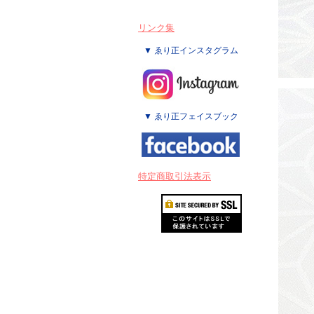
リンク集
▼ ゑり正インスタグラム
▼ ゑり正フェイスブック
特定商取引法表示