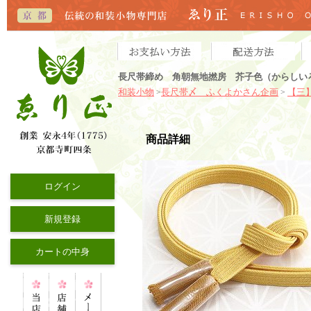
長尺帯締め 角朝無地撚房 芥子色（からしいろ
和装小物
長尺帯〆 ふくよかさん企画
【三
>
>
商品詳細
ログイン
新規登録
カートの中身