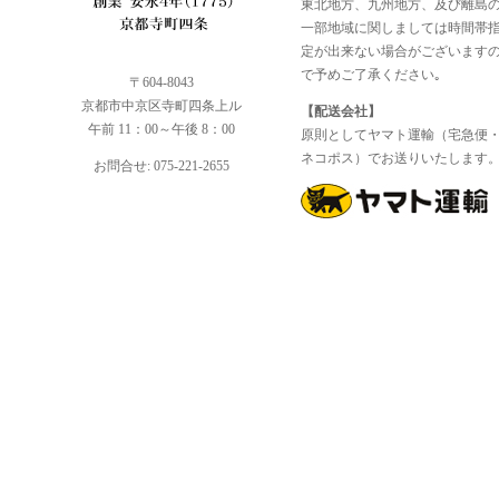
東北地方、九州地方、及び離島
一部地域に関しましては時間帯
定が出来ない場合がございます
で予めご了承ください｡
〒604-8043
京都市中京区寺町四条上ル
【配送会社】
午前 11：00～午後 8：00
原則としてヤマト運輸（宅急便
ネコポス）でお送りいたします
お問合せ: 075-221-2655