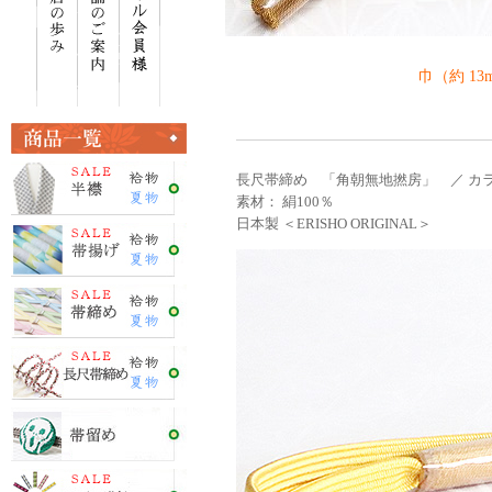
巾（約 13
長尺帯締め 「角朝無地撚房」 ／ カラ
素材： 絹100％
日本製 ＜ERISHO ORIGINAL＞