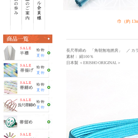
巾（約 13
長尺帯締め 「角朝無地撚房」 ／ カラ
素材： 絹100％
日本製 ＜ERISHO ORIGINAL＞