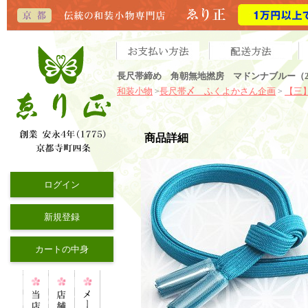
長尺帯締め 角朝無地撚房 マドンナブルー（2
和装小物
長尺帯〆 ふくよかさん企画
【三
>
>
商品詳細
ログイン
新規登録
カートの中身