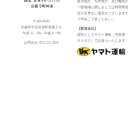
東北地方、九州地方、及び離島
一部地域に関しましては時間帯
定が出来ない場合がございます
で予めご了承ください｡
〒604-8043
京都市中京区寺町四条上ル
【配送会社】
午前 11：00～午後 8：00
原則としてヤマト運輸（宅急便
ネコポス）でお送りいたします
お問合せ: 075-221-2655