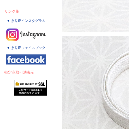
リンク集
▼ ゑり正インスタグラム
▼ ゑり正フェイスブック
特定商取引法表示