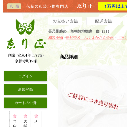
長尺帯締め 角朝無地撚房 白（31）
和装小物
長尺帯〆 ふくよかさん企画
【三
>
>
商品詳細
ログイン
新規登録
カートの中身