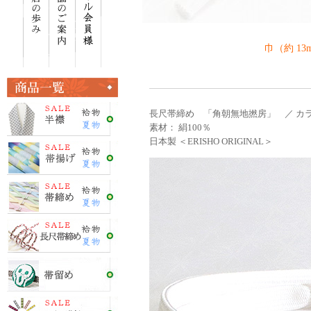
巾（約 13
長尺帯締め 「角朝無地撚房」 ／ カラ
素材： 絹100％
日本製 ＜ERISHO ORIGINAL＞