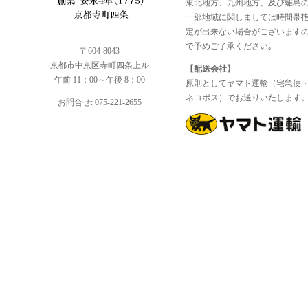
東北地方、九州地方、及び離島
一部地域に関しましては時間帯
定が出来ない場合がございます
で予めご了承ください｡
〒604-8043
京都市中京区寺町四条上ル
【配送会社】
午前 11：00～午後 8：00
原則としてヤマト運輸（宅急便
ネコポス）でお送りいたします
お問合せ: 075-221-2655