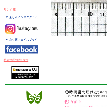
リンク集
▼ ゑり正インスタグラム
▼ ゑり正フェイスブック
特定商取引法表示