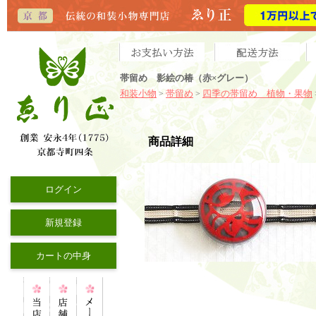
帯留め 影絵の椿（赤×グレー）
和装小物
帯留め
四季の帯留め 植物・果物
>
>
商品詳細
ログイン
新規登録
カートの中身