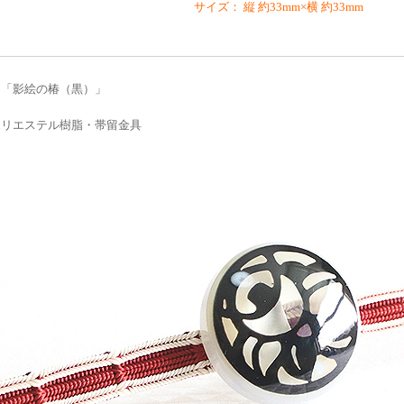
サイズ： 縦 約33mm×横 約33mm
 「影絵の椿（黒）」
ポリエステル樹脂・帯留金具