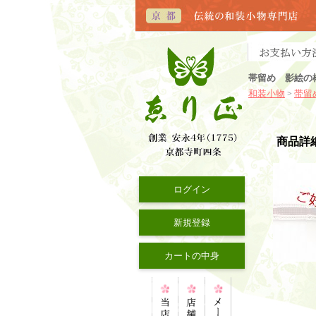
帯留め 影絵の
和装小物
帯留
>
商品詳
ログイン
新規登録
カートの中身