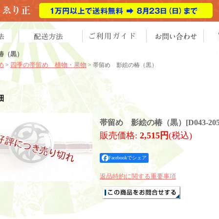
椿（黒）
め
四季の帯留め 植物・果物
>
> 帯留め 影絵の椿（黒）
細
帯留め 影絵の椿（黒）
[
D043-20
販売価格
:
2,515円
(税込)
Facebookでシェア
返品特約に関する重要事項