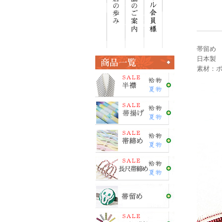
帯留め
日本製
素材：