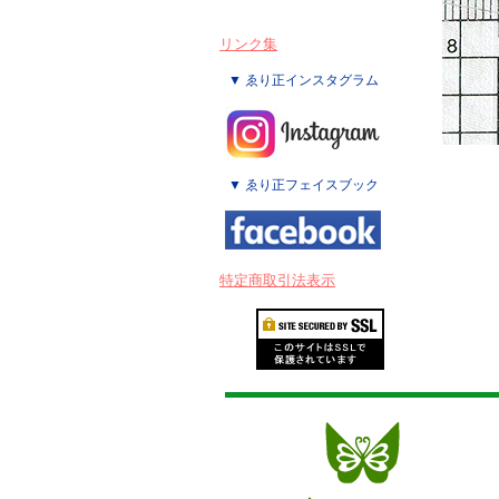
リンク集
▼ ゑり正インスタグラム
▼ ゑり正フェイスブック
特定商取引法表示