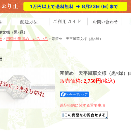
華文様（黒×緑）
め
四季の帯留め いろいろ
>
> 帯留め 天平風華文様（黒×緑）
細
帯留め 天平風華文様（黒×緑）
[
販売価格
:
2,750円
(税込)
Facebookでシェア
返品特約に関する重要事項