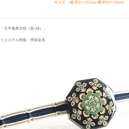
サイズ： 縦 約31〜32mm×横 約31〜32mm
「天平風華文様（黒×緑）」
ポリエステル樹脂・帯留金具