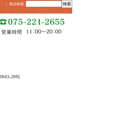
｜
商品検索
:
D043-209
]