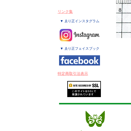
リンク集
▼ ゑり正インスタグラム
▼ ゑり正フェイスブック
特定商取引法表示