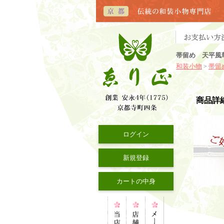
帯留め 天平風
和装小物
帯留
>
商品詳
ログイン
新規登録
カートの中身