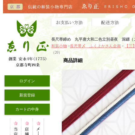
長尺帯締め 丸平唐大和二色立別昼夜 深縹（
和装小物
長尺帯〆 ふくよかさん企画
【三
>
>
（20）
商品詳細
ログイン
新規登録
カートの中身