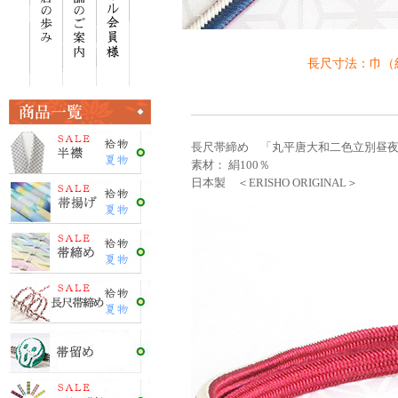
長尺寸法：巾（約 
長尺帯締め 「丸平唐大和二色立別昼夜」
素材： 絹100％
日本製 ＜ERISHO ORIGINAL＞