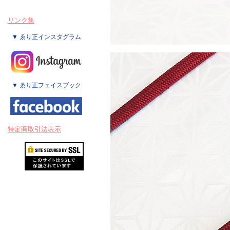
リンク集
▼ ゑり正インスタグラム
▼ ゑり正フェイスブック
特定商取引法表示