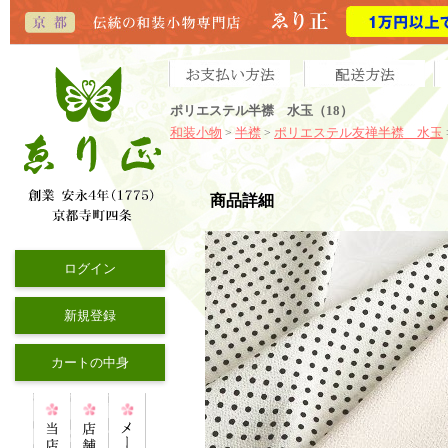
ポリエステル半襟 水玉（18）
和装小物
半襟
ポリエステル友禅半襟 水玉
>
>
商品詳細
ログイン
新規登録
カートの中身