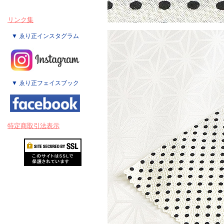
リンク集
▼ ゑり正インスタグラム
▼ ゑり正フェイスブック
特定商取引法表示