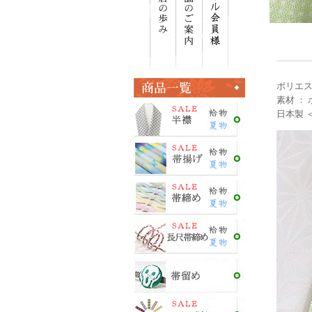
ポリエス
素材 ：
日本製 ＜E