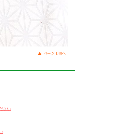
ださい
い