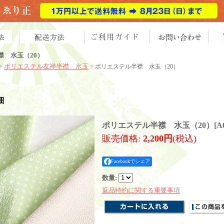
襟 水玉（20）
ポリエステル友禅半襟 水玉
>
> ポリエステル半襟 水玉（20）
細
ポリエステル半襟 水玉（20）
[
A
販売価格
:
2,200円
(税込)
Facebookでシェア
数量
:
返品特約に関する重要事項