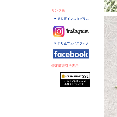
リンク集
▼ ゑり正インスタグラム
▼ ゑり正フェイスブック
特定商取引法表示