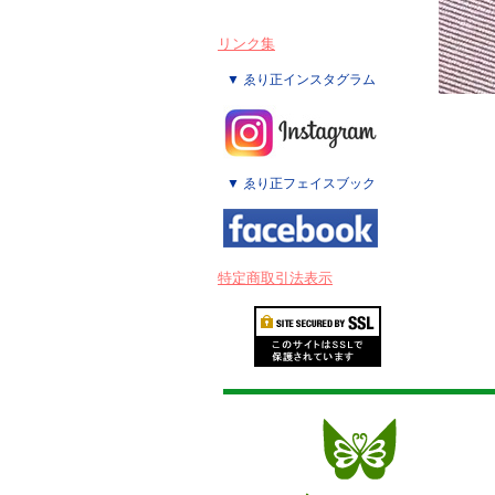
リンク集
▼ ゑり正インスタグラム
▼ ゑり正フェイスブック
特定商取引法表示