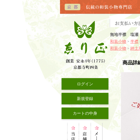
無地半襟 塩瀬
和装小物
半襟
>
和装小物
紳士
>
商品詳
ログイン
新規登録
カートの中身