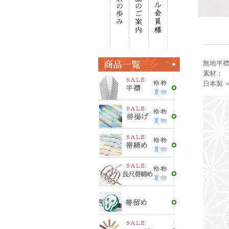
無地半襟
素材： 
日本製 ＜E