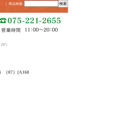
｜
商品検索
:
07）
（07）
[
A168