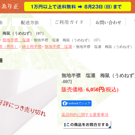
 梅鼠（うめねず）（07）
無地半襟 塩瀬
>
> 無地半襟 塩瀬 梅鼠（うめねず）（07）
用（男性）
紳士用半襟
無地半襟 塩瀬
>
>
> 無地半襟 塩瀬 梅鼠（うめねず）（
細
無地半襟 塩瀬 梅鼠（うめねず）
-007
]
販売価格
:
6,050円
(税込)
Facebookでシェア
返品特約に関する重要事項