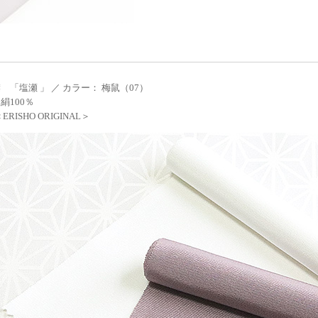
 「塩瀬 」 ／ カラー： 梅鼠（07）
絹100％
RISHO ORIGINAL＞