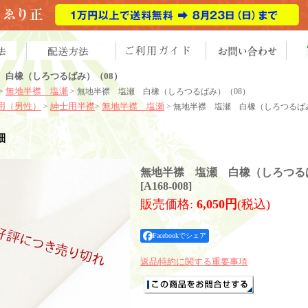
 白橡（しろつるばみ）（08）
無地半襟 塩瀬
>
> 無地半襟 塩瀬 白橡（しろつるばみ）（08）
用（男性）
紳士用半襟
無地半襟 塩瀬
>
>
> 無地半襟 塩瀬 白橡（しろつるば
細
無地半襟 塩瀬 白橡（しろつる
[
A168-008
]
販売価格
:
6,050円
(税込)
Facebookでシェア
返品特約に関する重要事項