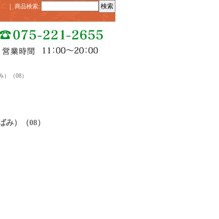
｜
商品検索
:
み）（08）
ばみ）（08）