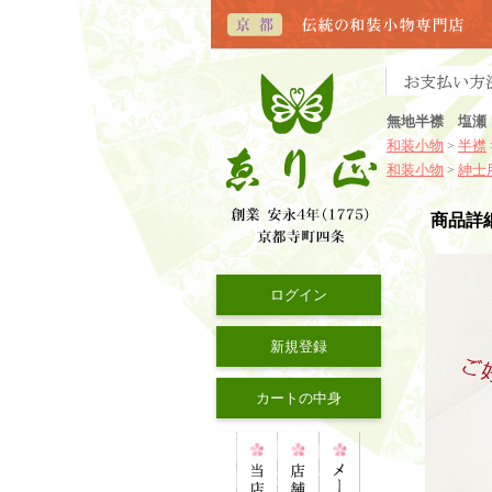
無地半襟 塩瀬
和装小物
半襟
>
和装小物
紳士
>
商品詳
ログイン
新規登録
カートの中身