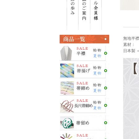
無地半襟
素材： 
日本製 ＜E