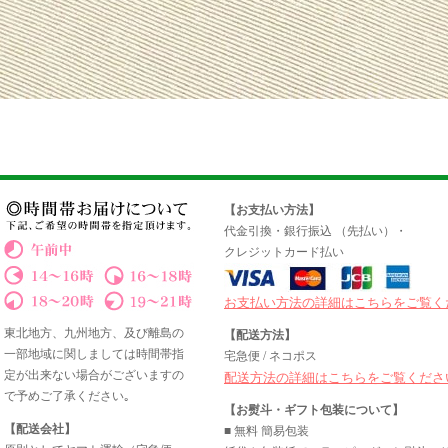
【お支払い方法】
代金引換・銀行振込 （先払い）・
クレジットカード払い
お支払い方法の詳細はこちらをご覧く
東北地方、九州地方、及び離島の
【配送方法】
一部地域に関しましては時間帯指
宅急便 / ネコポス
定が出来ない場合がございますの
配送方法の詳細はこちらをご覧くださ
で予めご了承ください｡
【お熨斗・ギフト包装について】
【配送会社】
■ 無料 簡易包装