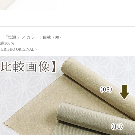
 「塩瀬 」 ／ カラー： 白橡（08）
絹100％
RISHO ORIGINAL＞