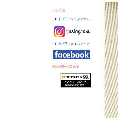
リンク集
▼ ゑり正インスタグラム
▼ ゑり正フェイスブック
特定商取引法表示