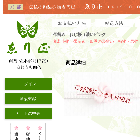
帯留め ねじ桜（濃いピンク）
和装小物
帯留め
四季の帯留め 植物・果物
>
>
商品詳細
ログイン
新規登録
カートの中身