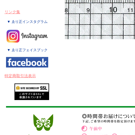
リンク集
▼ ゑり正インスタグラム
▼ ゑり正フェイスブック
特定商取引法表示