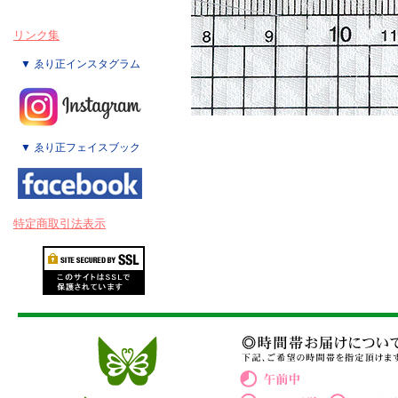
リンク集
▼ ゑり正インスタグラム
▼ ゑり正フェイスブック
特定商取引法表示