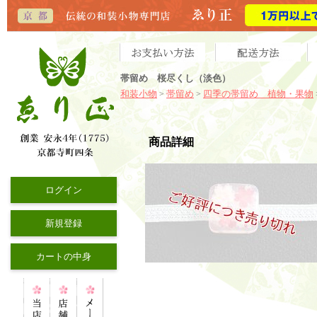
帯留め 桜尽くし（淡色）
和装小物
帯留め
四季の帯留め 植物・果物
>
>
商品詳細
ログイン
新規登録
カートの中身