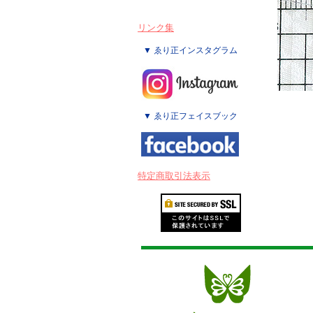
リンク集
▼ ゑり正インスタグラム
▼ ゑり正フェイスブック
特定商取引法表示