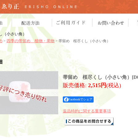
し（小さい角）
め
四季の帯留め 植物・果物
>
> 帯留め 桜尽くし（小さい角）
細
帯留め 桜尽くし（小さい角）
[
D
販売価格
:
2,515円
(税込)
Facebookでシェア
返品特約に関する重要事項