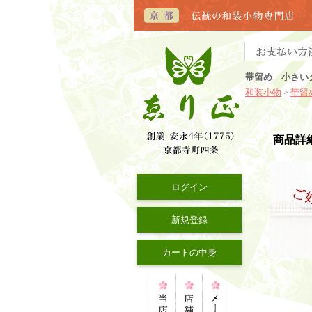
帯留め 小さい
和装小物
帯留
>
商品詳
ログイン
新規登録
カートの中身