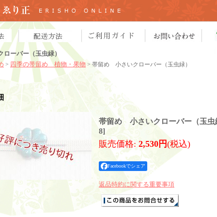
クローバー（玉虫緑）
め
四季の帯留め 植物・果物
>
> 帯留め 小さいクローバー（玉虫緑）
細
帯留め 小さいクローバー（玉虫
8
]
販売価格
:
2,530円
(税込)
Facebookでシェア
返品特約に関する重要事項