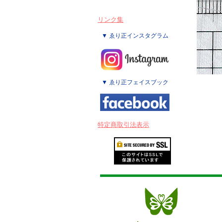
リンク集
▼ ゑり正インスタグラム
▼ ゑり正フェイスブック
特定商取引法表示