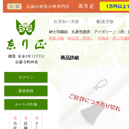
紳士羽織紐 丸唐色撚房 アイボリー／（房）濃
和装小物
紳士用（男性）
羽織紐
紳士羽織
>
>
>
商品詳細
ログイン
新規登録
カートの中身