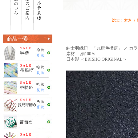
総丈：太さ（ 約 
紳士羽織紐 「丸唐色撚房」 ／ カラ
素材： 絹100％
日本製 ＜ERISHO ORIGINAL＞