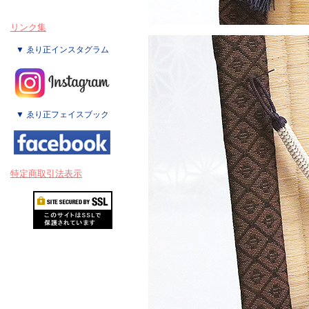
リンク集
▼ ゑり正インスタグラム
▼ ゑり正フェイスブック
特定商取引法表示