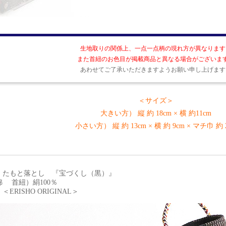
生地取りの関係上、一点一点柄の現れ方が異なります
また首紐のお色目が掲載商品と異なる場合がございま
あわせてご了承いただきますようお願い申し上げます
＜サイズ＞
大きい方） 縦 約 18cm × 横 約11cm
小さい方） 縦 約 13cm × 横 約 9cm × マチ巾 約 
 たもと落とし 『宝づくし（黒）』
 首紐）絹100％
ERISHO ORIGINAL＞