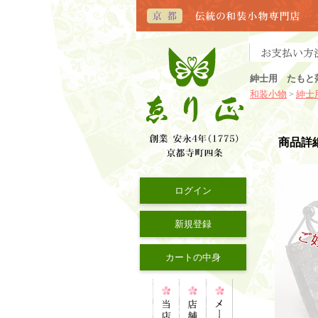
紳士用 たもと
和装小物
紳士
>
商品詳
ログイン
新規登録
カートの中身