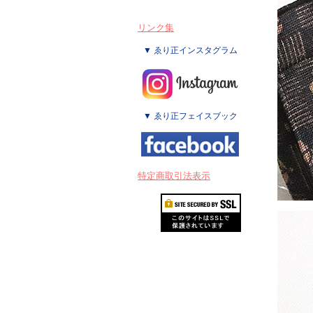
リンク集
▼ ゑり正インスタグラム
▼ ゑり正フェイスブック
特定商取引法表示