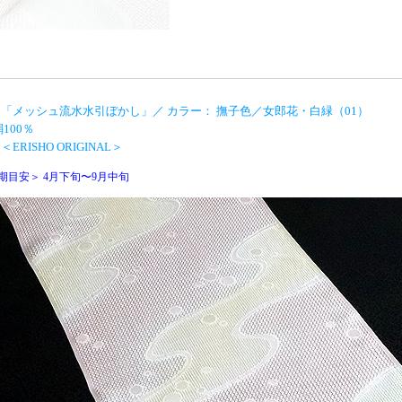
「メッシュ流水水引ぼかし」／ カラー： 撫子色／女郎花・白緑（01）
100％
ERISHO ORIGINAL＞
期目安＞ 4月下旬〜9月中旬