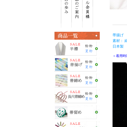
帯揚げ 
素材： 絹
日本製 ＜
＜着用時