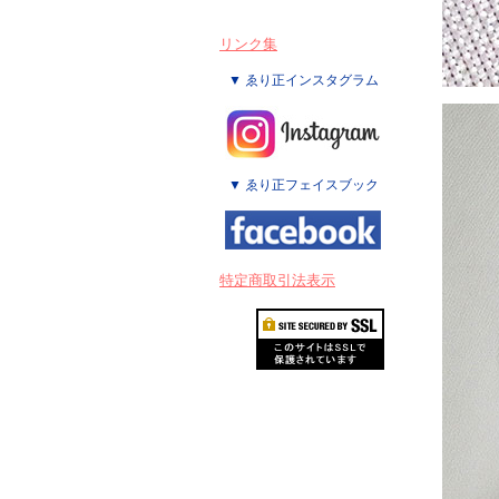
リンク集
▼ ゑり正インスタグラム
▼ ゑり正フェイスブック
特定商取引法表示