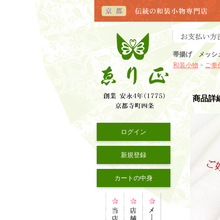
帯揚げ メッシ
和装小物
ご奉
>
商品詳
ログイン
新規登録
カートの中身