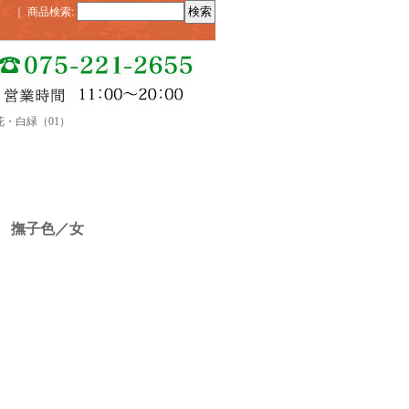
｜
商品検索
:
・白緑（01）
 撫子色／女