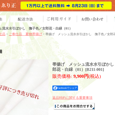
ュ流水水引ぼかし 撫子色／女郎花・白緑（01）
仕品
ご奉仕品 夏物帯揚げ
>
> 帯揚げ メッシュ流水水引ぼかし 撫子色／女郎花
細
帯揚げ メッシュ流水水引ぼかし
郎花・白緑（01）
[
B211-001
]
販売価格
:
9,900円
(税込)
Facebookでシェア
返品特約に関する重要事項