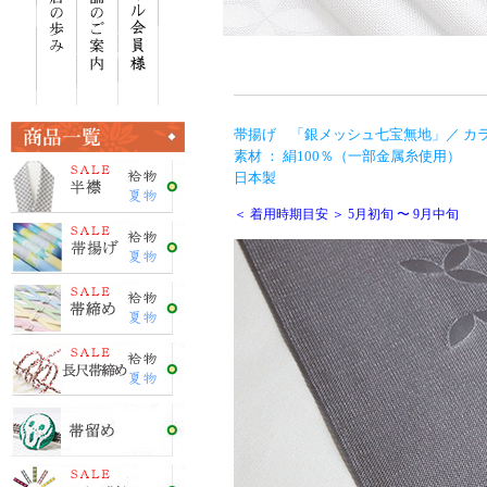
帯揚げ 「銀メッシュ七宝無地」／ カラ
素材 ： 絹100％（一部金属糸使用）
日本製
＜ 着用時期目安 ＞ 5月初旬 〜 9月中旬