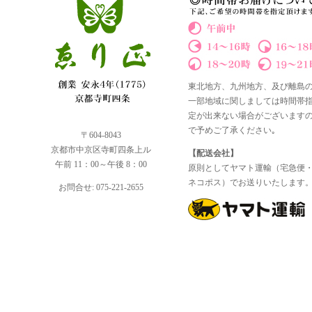
東北地方、九州地方、及び離島
一部地域に関しましては時間帯
定が出来ない場合がございます
で予めご了承ください｡
〒604-8043
京都市中京区寺町四条上ル
【配送会社】
午前 11：00～午後 8：00
原則としてヤマト運輸（宅急便
ネコポス）でお送りいたします
お問合せ: 075-221-2655