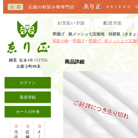
帯揚げ 銀メッシュ七宝無地 桔梗鼠（ききょう
和装小物
帯揚げ
帯揚げ 銀メッシュ七宝無
>
>
商品詳細
ログイン
新規登録
カートの中身