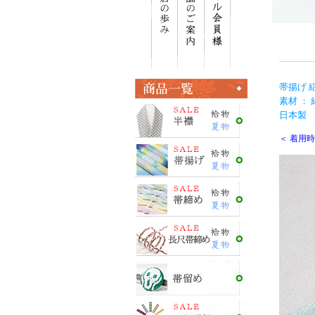
帯揚げ 
素材 ：
日本製
＜ 着用時