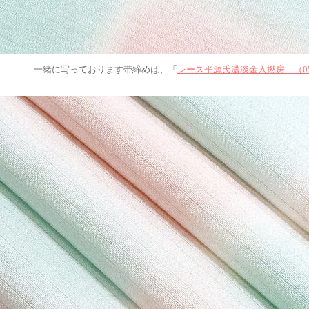
一緒に写っております帯締めは、「
レース平源氏濃淡金入撚房 （0