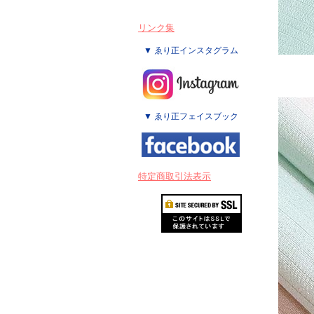
リンク集
▼ ゑり正インスタグラム
▼ ゑり正フェイスブック
特定商取引法表示