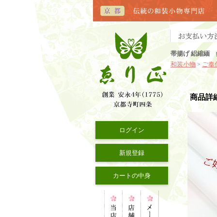
帯揚げ 絽縮緬 
和装小物
ご奉
>
商品詳
ログイン
新規登録
カートの中身