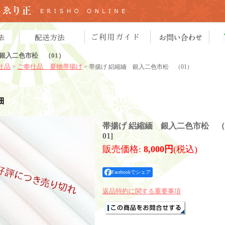
銀入二色市松 （01）
仕品
ご奉仕品 夏物帯揚げ
>
> 帯揚げ 絽縮緬 銀入二色市松 （01）
細
帯揚げ 絽縮緬 銀入二色市松 （
01
]
販売価格
:
8,000円
(税込)
Facebookでシェア
返品特約に関する重要事項