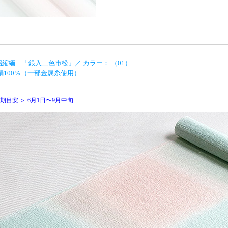
絽縮緬 「銀入二色市松」／ カラー： （01）
 絹100％（一部金属糸使用）
期目安 ＞ 6月1日〜9月中旬