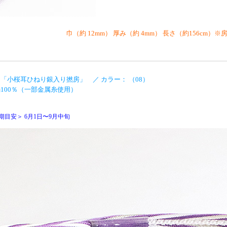
巾（約 12mm） 厚み（約 4mm） 長さ（約156cm）※
「小桜耳ひねり銀入り撚房」 ／ カラー： （08）
100％（一部金属糸使用）
期目安＞ 6月1日〜9月中旬