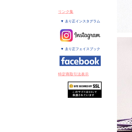
リンク集
▼ ゑり正インスタグラム
▼ ゑり正フェイスブック
特定商取引法表示