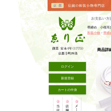
帯締め 小桜耳
和装小物
帯締
>
商品詳
ログイン
新規登録
カートの中身