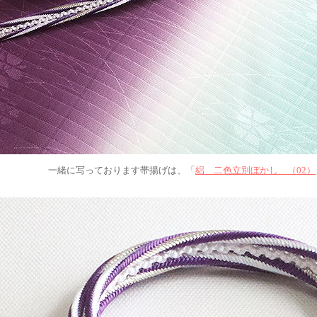
一緒に写っております帯揚げは、「
絽 二色立別ぼかし （02）