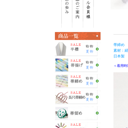
帯締め 
素材：絹
日本製
＜着用時