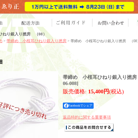
ひねり銀入り撚房 （08）
め
帯締め 小桜耳ひねり銀入り撚房
>
> 帯締め 小桜耳ひねり銀入り撚房 （08
細
帯締め 小桜耳ひねり銀入り撚房 
06-008
]
販売価格
:
15,400円
(税込)
Facebookでシェア
返品特約に関する重要事項