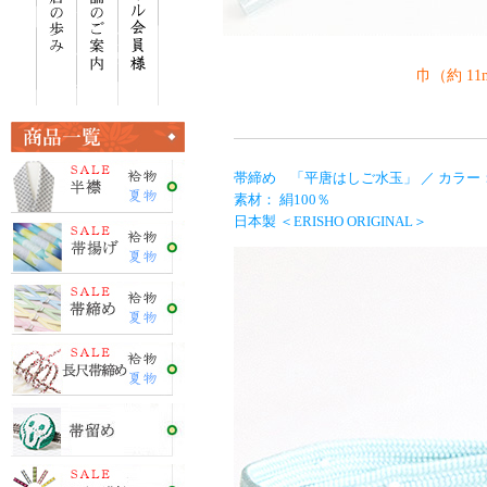
巾（約 1
帯締め 「平唐はしご水玉」 ／ カラー：
素材： 絹100％
日本製 ＜ERISHO ORIGINAL＞