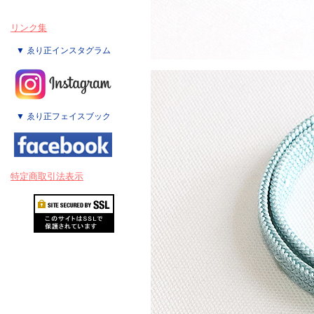
リンク集
▼ ゑり正インスタグラム
▼ ゑり正フェイスブック
特定商取引法表示