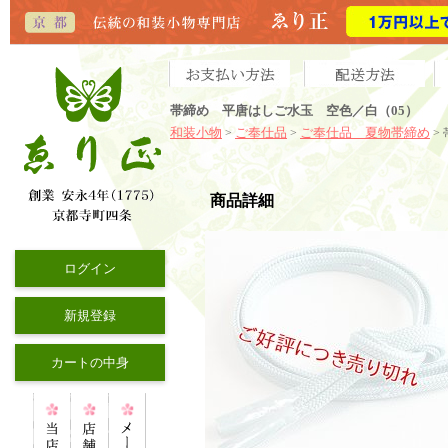
帯締め 平唐はしご水玉 空色／白（05）
和装小物
ご奉仕品
ご奉仕品 夏物帯締め
>
>
>
商品詳細
ログイン
新規登録
カートの中身