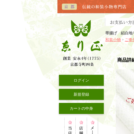
帯揚げ 絽白地
和装小物
ご奉
>
商品詳
ログイン
新規登録
カートの中身