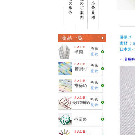
帯揚げ 
素材 ： 
日本製＜E
＜ 着用時