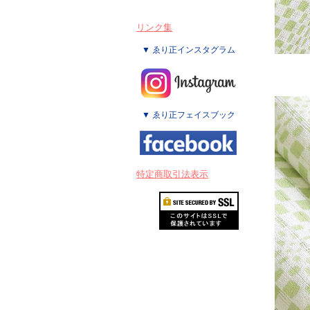
リンク集
▼ ゑり正インスタグラム
▼ ゑり正フェイスブック
特定商取引法表示