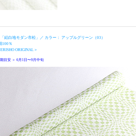
「絽白地モダン市松」／ カラー： アップルグリーン（03）
絹100％
RISHO ORIGINAL＞
期目安 ＞ 6月1日〜9月中旬