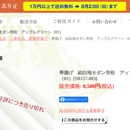
モダン市松 アップルグリーン（03）
仕品
ご奉仕品 夏物帯揚げ
>
> 帯揚げ 絽白地モダン市松 アップルグリーン（0
細
帯揚げ 絽白地モダン市松 アッ
（03）
[
SB157-003
]
販売価格
:
8,580円
(税込)
Facebookでシェア
返品特約に関する重要事項