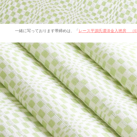
一緒に写っております帯締めは、「
レース平源氏濃淡金入撚房 （0