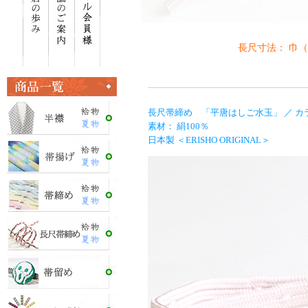
長尺寸法： 巾（約
長尺帯締め 「平唐はしご水玉」 ／ カラ
素材： 絹100％
日本製 ＜ERISHO ORIGINAL＞