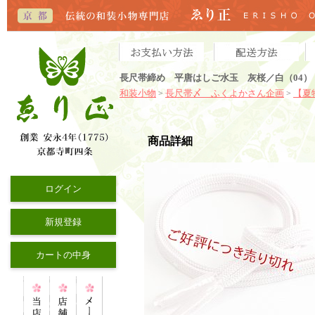
長尺帯締め 平唐はしご水玉 灰桜／白（04）
和装小物
長尺帯〆 ふくよかさん企画
【夏
>
>
商品詳細
ログイン
新規登録
カートの中身