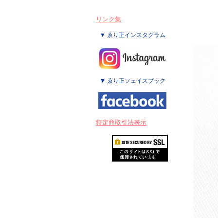
リンク集
▼ ゑり正インスタグラム
▼ ゑり正フェイスブック
特定商取引法表示