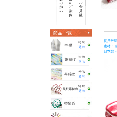
長尺帯締
素材： 
日本製 ＜E