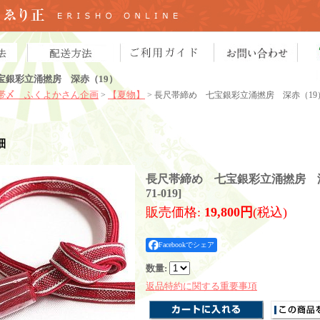
宝銀彩立涌撚房 深赤（19）
帯〆 ふくよかさん企画
【夏物】
>
> 長尺帯締め 七宝銀彩立涌撚房 深赤（19
細
長尺帯締め 七宝銀彩立涌撚房 深
71-019
]
販売価格
:
19,800円
(税込)
Facebookでシェア
数量
:
返品特約に関する重要事項