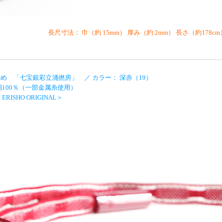
長尺寸法： 巾（約 15mm） 厚み（約 2mm） 長さ（約178
め 「七宝銀彩立涌撚房」 ／ カラー： 深赤（19）
絹100％（一部金属糸使用）
RISHO ORIGINAL＞