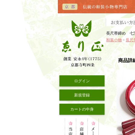
長尺帯締め 七
和装小物
長尺
>
商品詳
ログイン
新規登録
カートの中身