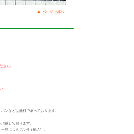
ださい
い
リボンなどは無料で承っております。
を頂戴しております。
一箱につき 770円（税込）。