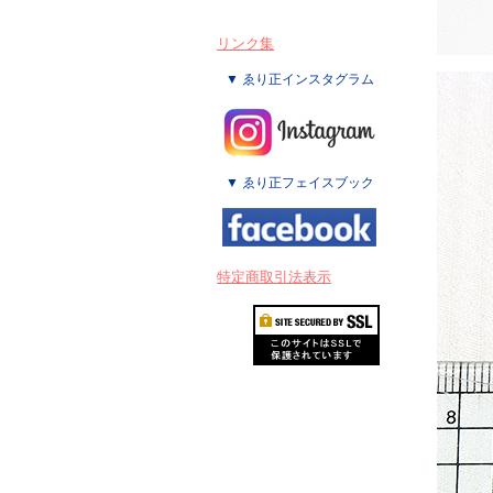
リンク集
▼ ゑり正インスタグラム
▼ ゑり正フェイスブック
特定商取引法表示