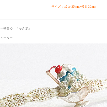
サイズ： 縦 約35mm×横 約30mm
ター帯留め 「かき氷」
ピューター