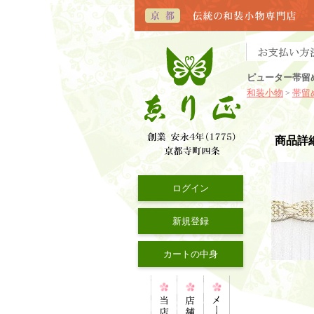
ピューター帯留
和装小物
帯留
>
商品詳
ログイン
新規登録
カートの中身