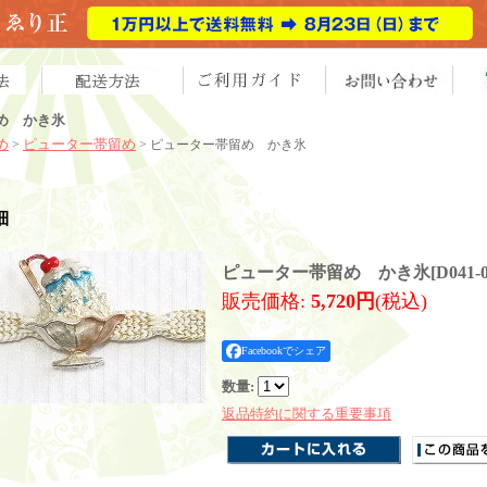
め かき氷
め
ピューター帯留め
>
> ピューター帯留め かき氷
細
ピューター帯留め かき氷
[
D041-
販売価格
:
5,720円
(税込)
Facebookでシェア
数量
:
返品特約に関する重要事項