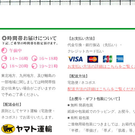
【お支払い方法】
代金引換・銀行振込 （先払い）・
クレジットカード払い
お支払い方法の詳細はこちらをご覧く
東北地方、九州地方、及び離島の
【配送方法】
一部地域に関しましては時間帯指
宅急便 / ネコポス
定が出来ない場合がございますの
配送方法の詳細はこちらをご覧くださ
で予めご了承ください｡
【お熨斗・ギフト包装について】
【配送会社】
■ 無料 簡易包装
原則としてヤマト運輸（宅急便・
紙袋や包装紙でのラッピング、お熨斗、
ネコポス）でお送りいたします。
■ 有料 箱包装
ご進物用箱包装につきましては、お箱代
「半襟」「帯揚げ」「帯〆」「肌着」等、