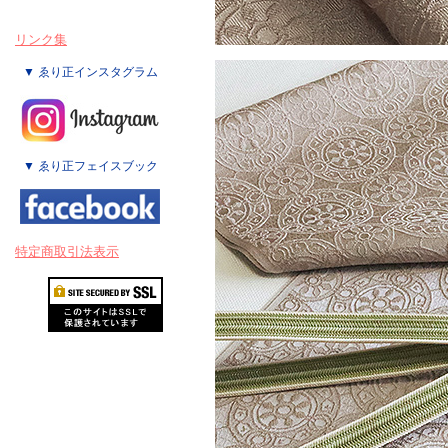
リンク集
▼ ゑり正インスタグラム
▼ ゑり正フェイスブック
特定商取引法表示