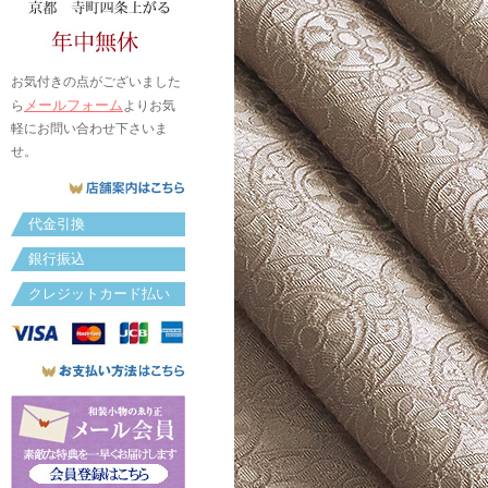
お気付きの点がございました
メールフォーム
ら
よりお気
軽にお問い合わせ下さいま
せ。
代金引換
銀行振込
クレジットカード払い