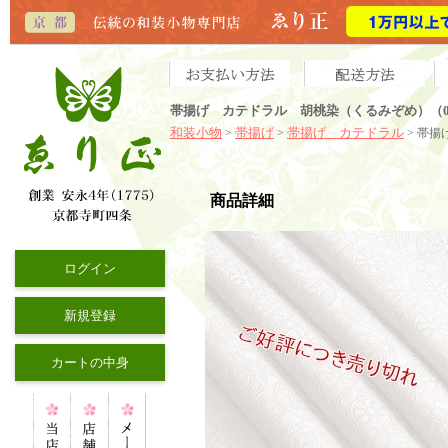
帯揚げ カテドラル 胡桃染（くるみぞめ）（0
和装小物
帯揚げ
帯揚げ カテドラル
>
>
> 帯
商品詳細
ログイン
新規登録
カートの中身