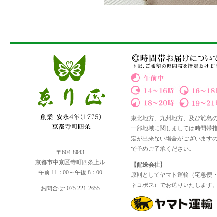
東北地方、九州地方、及び離島
一部地域に関しましては時間帯
定が出来ない場合がございます
で予めご了承ください｡
〒604-8043
京都市中京区寺町四条上ル
【配送会社】
午前 11：00～午後 8：00
原則としてヤマト運輸（宅急便
ネコポス）でお送りいたします
お問合せ: 075-221-2655