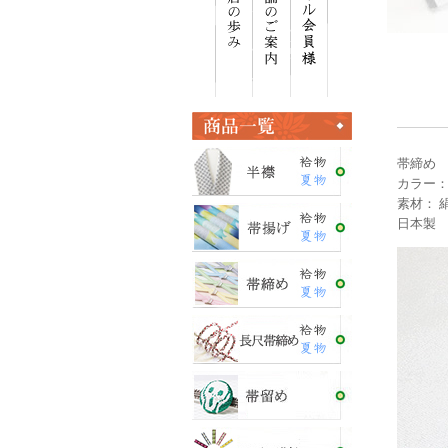
帯締め
カラー：
素材： 絹
日本製