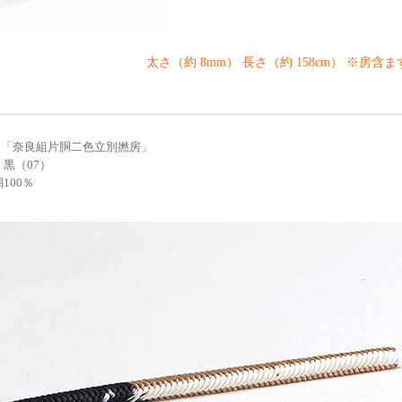
太さ（約 8mm） 長さ（約 158cm） ※房含ま
 「奈良組片胴二色立別撚房」
 黒（07）
100％