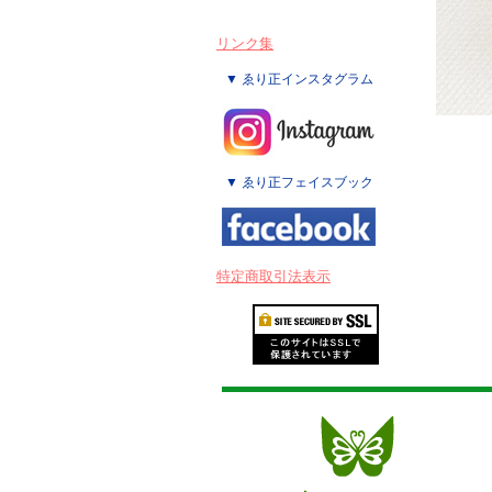
リンク集
▼ ゑり正インスタグラム
▼ ゑり正フェイスブック
特定商取引法表示