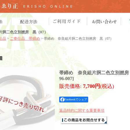
片胴二色立別撚房 黒（07）
仕品
ご奉仕品 帯締め
>
> 帯締め 奈良組片胴二色立別撚房 黒（07）
細
帯締め 奈良組片胴二色立別撚房 
96-007
]
販売価格
:
7,700円
(税込)
Facebookでシェア
返品特約に関する重要事項