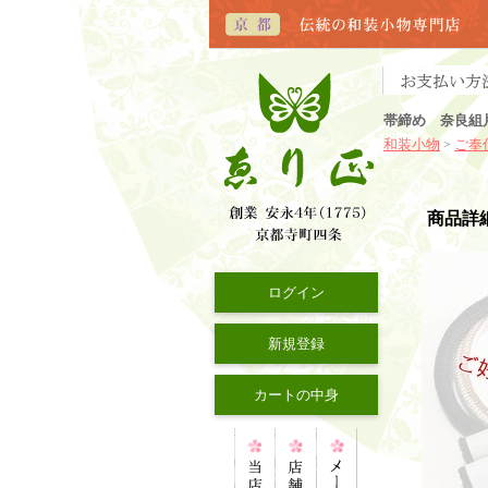
帯締め 奈良組
和装小物
ご奉
>
商品詳
ログイン
新規登録
カートの中身