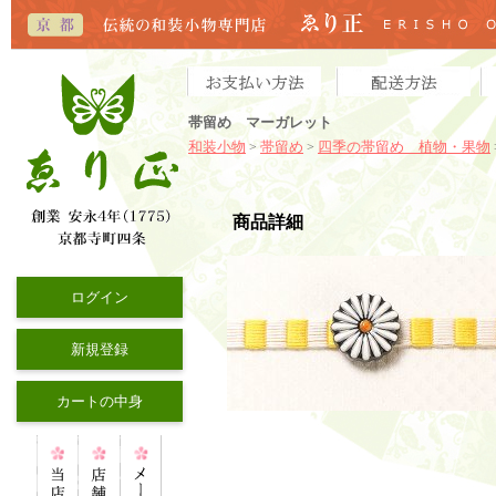
帯留め マーガレット
和装小物
帯留め
四季の帯留め 植物・果物
>
>
商品詳細
ログイン
新規登録
カートの中身