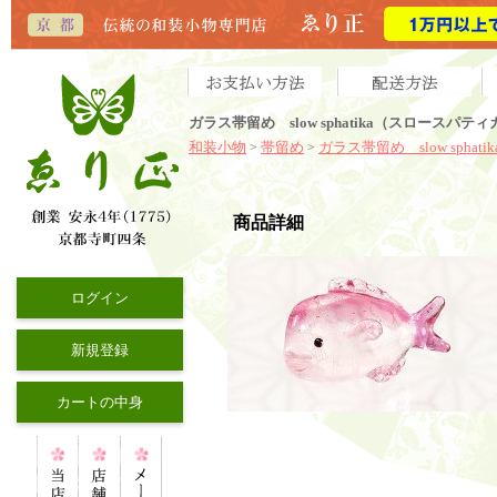
ガラス帯留め slow sphatika（スロースパ
和装小物
帯留め
ガラス帯留め slow sphatik
>
>
商品詳細
ログイン
新規登録
カートの中身