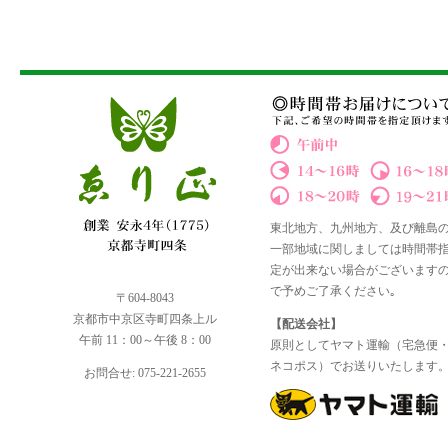
東北地方、九州地方、及び離島
一部地域に関しましては時間帯
定が出来ない場合がございます
で予めご了承ください｡
〒604-8043
京都市中京区寺町四条上ル
【配送会社】
午前 11：00～午後 8：00
原則としてヤマト運輸（宅急便
ネコポス）でお送りいたします
お問合せ: 075-221-2655