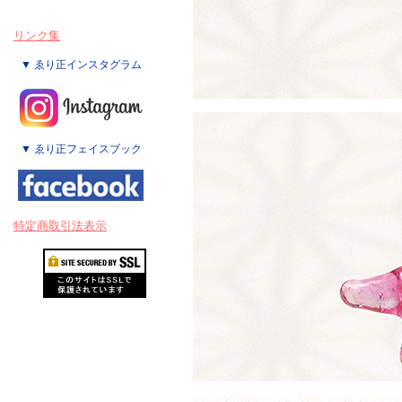
リンク集
▼ ゑり正インスタグラム
▼ ゑり正フェイスブック
特定商取引法表示