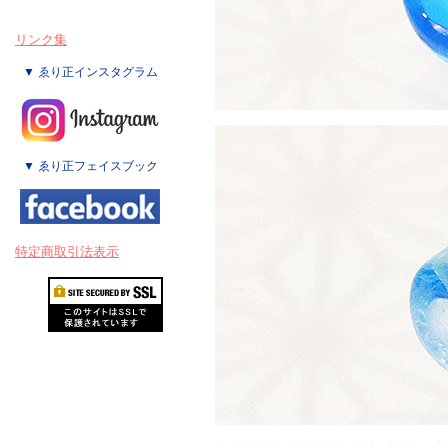
リンク集
▼ ゑり正インスタグラム
▼ ゑり正フェイスブック
特定商取引法表示