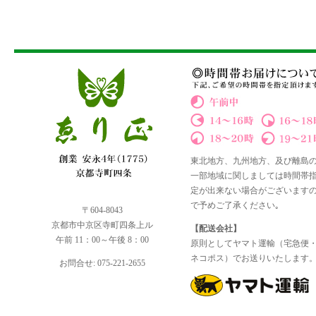
東北地方、九州地方、及び離島
一部地域に関しましては時間帯
定が出来ない場合がございます
で予めご了承ください｡
〒604-8043
京都市中京区寺町四条上ル
【配送会社】
午前 11：00～午後 8：00
原則としてヤマト運輸（宅急便
ネコポス）でお送りいたします
お問合せ: 075-221-2655