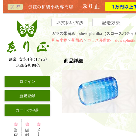
ガラス帯留め slow sphatika（スロースパ
和装小物
帯留め
ガラス帯留め slow sphatik
>
>
商品詳細
ログイン
新規登録
カートの中身