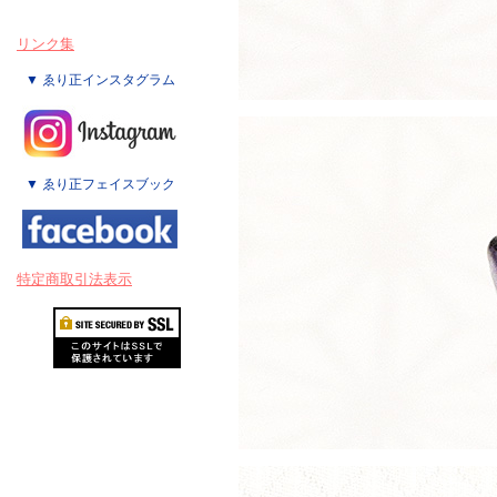
リンク集
▼ ゑり正インスタグラム
▼ ゑり正フェイスブック
特定商取引法表示