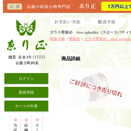
ガラス帯留め slow sphatika（スロース
和装小物
帯留め
ガラス帯留め slow sphatik
>
>
商品詳細
ログイン
新規登録
カートの中身