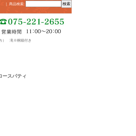
｜
商品検索
:
パティカ） 滝※桐箱付き
（スロースパティ