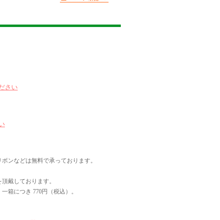
ださい
い
リボンなどは無料で承っております。
を頂戴しております。
一箱につき 770円（税込）。