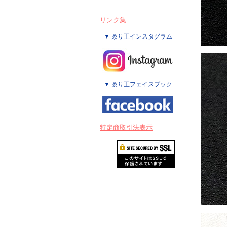
リンク集
▼ ゑり正インスタグラム
▼ ゑり正フェイスブック
特定商取引法表示