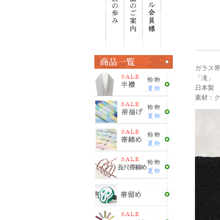
ガラス帯留め
「滝」
日本製
素材：