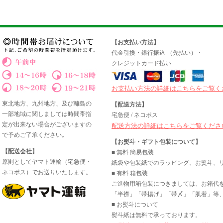
【お支払い方法】
代金引換・銀行振込 （先払い）・
クレジットカード払い
お支払い方法の詳細はこちらをご覧く
東北地方、九州地方、及び離島の
【配送方法】
一部地域に関しましては時間帯指
宅急便 / ネコポス
定が出来ない場合がございますの
配送方法の詳細はこちらをご覧くださ
で予めご了承ください｡
【お熨斗・ギフト包装について】
【配送会社】
■ 無料 簡易包装
原則としてヤマト運輸（宅急便・
紙袋や包装紙でのラッピング、お熨斗、
ネコポス）でお送りいたします。
■ 有料 箱包装
ご進物用箱包装につきましては、お箱代
「半襟」「帯揚げ」「帯〆」「肌着」等、
■ お熨斗について
熨斗紙は無料で承っております。