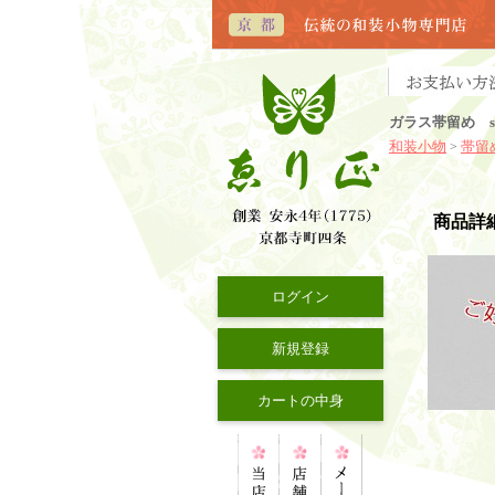
ガラス帯留め sl
和装小物
帯留
>
商品詳
ログイン
新規登録
カートの中身