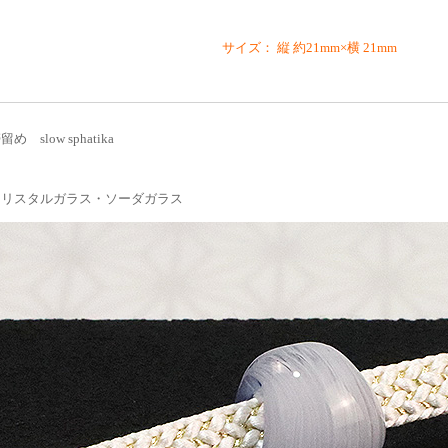
サイズ： 縦 約21mm×横 21mm
 slow sphatika
クリスタルガラス・ソーダガラス