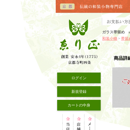
ガラス帯留め s
和装小物
帯留
>
商品詳
ログイン
新規登録
カートの中身