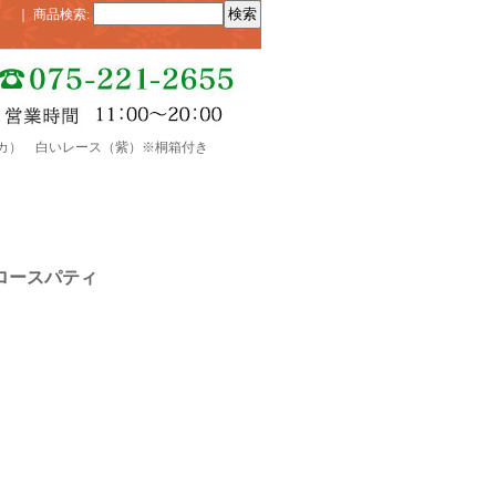
｜
商品検索
:
スパティカ） 白いレース（紫）※桐箱付き
（スロースパティ