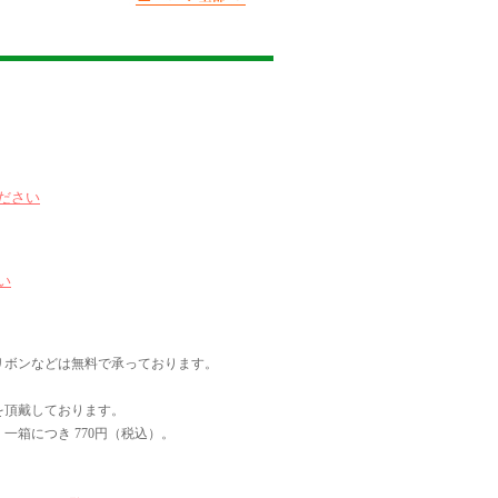
ださい
い
リボンなどは無料で承っております。
を頂戴しております。
一箱につき 770円（税込）。