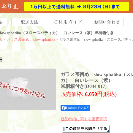
low sphatika（スロースパティカ） 白いレース（紫）※桐箱付き
め
ガラス帯留め slow sphatika
>
> ガラス帯留め slow sphatika（スロー
細
ガラス帯留め slow sphatika
カ） 白いレース（紫）
※桐箱付き
[
D044-017
]
販売価格
:
6,050円
(税込)
Facebookでシェア
返品特約に関する重要事項