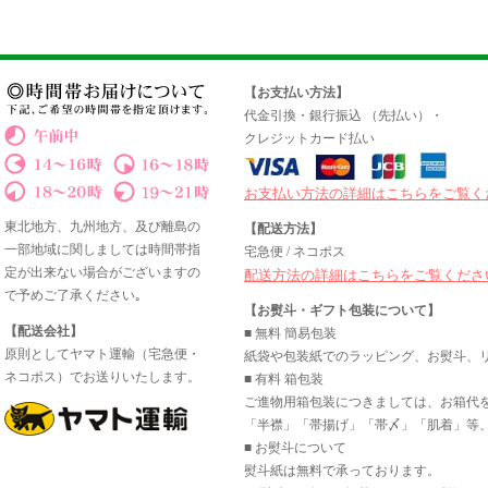
【お支払い方法】
代金引換・銀行振込 （先払い）・
クレジットカード払い
お支払い方法の詳細はこちらをご覧く
東北地方、九州地方、及び離島の
【配送方法】
一部地域に関しましては時間帯指
宅急便 / ネコポス
定が出来ない場合がございますの
配送方法の詳細はこちらをご覧くださ
で予めご了承ください｡
【お熨斗・ギフト包装について】
【配送会社】
■ 無料 簡易包装
原則としてヤマト運輸（宅急便・
紙袋や包装紙でのラッピング、お熨斗、
ネコポス）でお送りいたします。
■ 有料 箱包装
ご進物用箱包装につきましては、お箱代
「半襟」「帯揚げ」「帯〆」「肌着」等、
■ お熨斗について
熨斗紙は無料で承っております。