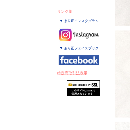
リンク集
▼ ゑり正インスタグラム
▼ ゑり正フェイスブック
特定商取引法表示