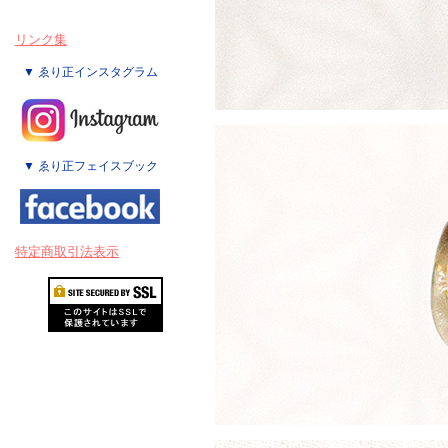
リンク集
▼ ゑり正インスタグラム
▼ ゑり正フェイスブック
特定商取引法表示