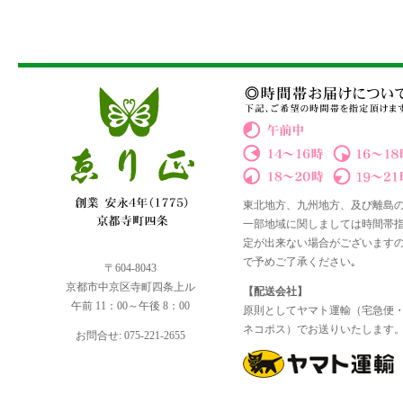
東北地方、九州地方、及び離島
一部地域に関しましては時間帯
定が出来ない場合がございます
で予めご了承ください｡
〒604-8043
京都市中京区寺町四条上ル
【配送会社】
午前 11：00～午後 8：00
原則としてヤマト運輸（宅急便
ネコポス）でお送りいたします
お問合せ: 075-221-2655