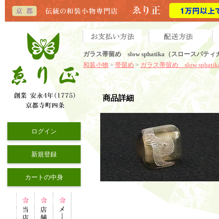
ガラス帯留め slow sphatika（スロース
和装小物
帯留め
ガラス帯留め slow sphatik
>
>
商品詳細
ログイン
新規登録
カートの中身