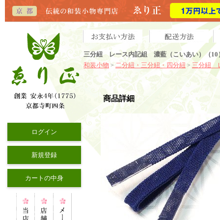
三分紐 レース内記組 濃藍（こいあい）（10
和装小物
二分紐・三分紐・四分紐
三分紐 
>
>
商品詳細
ログイン
新規登録
カートの中身