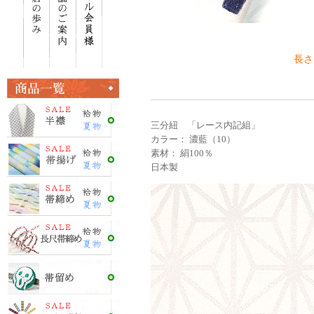
長さ
三分紐 「レース内記組」
カラー： 濃藍（10）
素材： 絹100％
日本製