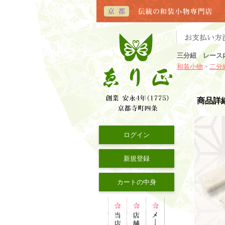
三分紐 レース
和装小物
二分
>
商品詳
ログイン
新規登録
カートの中身