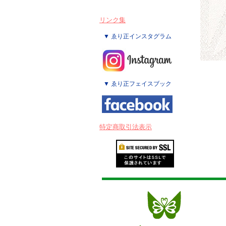
リンク集
▼ ゑり正インスタグラム
▼ ゑり正フェイスブック
特定商取引法表示