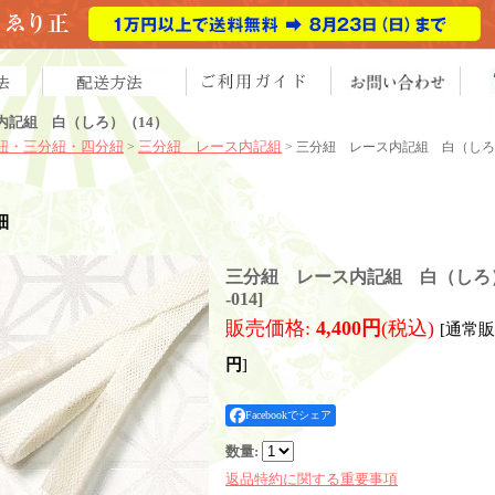
内記組 白（しろ）（14）
紐・三分紐・四分紐
三分紐 レース内記組
>
> 三分紐 レース内記組 白（しろ
細
三分紐 レース内記組 白（しろ）
-014
]
販売価格
:
4,400円
(税込)
[通常
円
]
Facebookでシェア
数量
:
返品特約に関する重要事項