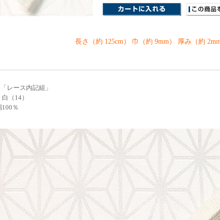
長さ（約 125cm） 巾（約 9mm） 厚み（約 2m
 「レース内記組」
 白（14）
100％