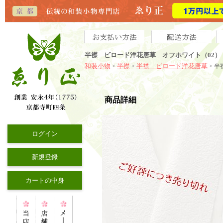
半襟 ビロード洋花唐草 オフホワイト（02）
和装小物
半襟
半襟 ビロード洋花唐草
>
>
> 
商品詳細
ログイン
新規登録
カートの中身