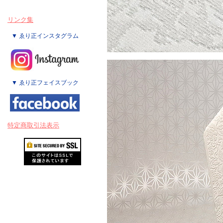
リンク集
▼ ゑり正インスタグラム
▼ ゑり正フェイスブック
特定商取引法表示