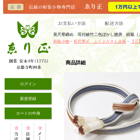
長尺帯締め 耳付綾竹二色ぼかし撚房 紺鼠（
和装小物
長尺帯〆 ふくよかさん企画
【三
>
>
商品詳細
ログイン
新規登録
カートの中身