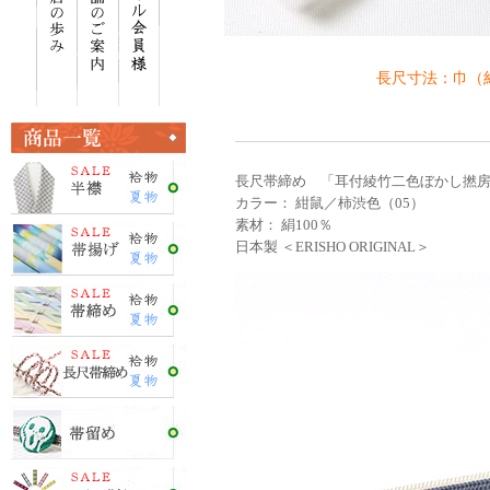
長尺寸法：巾（約 
長尺帯締め 「耳付綾竹二色ぼかし撚
カラー： 紺鼠／柿渋色（05）
素材： 絹100％
日本製 ＜ERISHO ORIGINAL＞