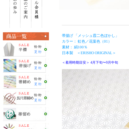
帯揚げ 「メッシュ霞二色ぼかし」
カラー： 虹色／花葉色（01）
素材： 絹100％
日本製 ＜ERISHO ORIGINAL＞
＜着用時期目安＞ 4月下旬〜9月中旬