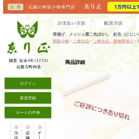
帯揚げ メッシュ霞二色ぼかし 虹色（にじい
和装小物
ご奉仕品
ご奉仕品 夏物帯揚げ
>
>
>
商品詳細
ログイン
新規登録
カートの中身