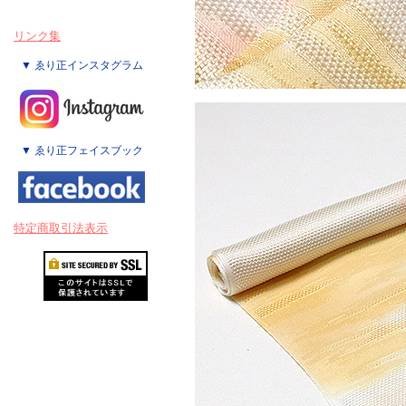
リンク集
▼ ゑり正インスタグラム
▼ ゑり正フェイスブック
特定商取引法表示