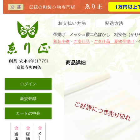
帯揚げ メッシュ霞二色ぼかし 刈安色（かり
和装小物
ご奉仕品
ご奉仕品 夏物帯揚げ
>
>
>
商品詳細
ログイン
新規登録
カートの中身