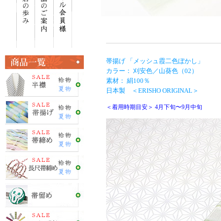
帯揚げ 「メッシュ霞二色ぼかし」
カラー： 刈安色／山葵色（02）
素材： 絹100％
日本製 ＜ERISHO ORIGINAL＞
＜着用時期目安＞ 4月下旬〜9月中旬