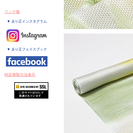
リンク集
▼ ゑり正インスタグラム
▼ ゑり正フェイスブック
特定商取引法表示