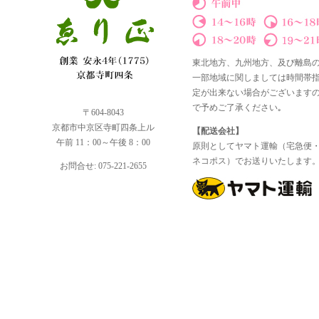
東北地方、九州地方、及び離島
一部地域に関しましては時間帯
定が出来ない場合がございます
で予めご了承ください｡
〒604-8043
京都市中京区寺町四条上ル
【配送会社】
午前 11：00～午後 8：00
原則としてヤマト運輸（宅急便
ネコポス）でお送りいたします
お問合せ: 075-221-2655