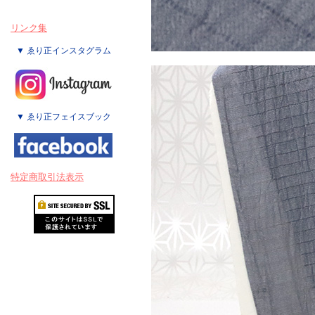
リンク集
▼ ゑり正インスタグラム
▼ ゑり正フェイスブック
特定商取引法表示