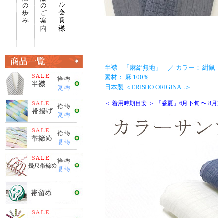
半襟 「麻絽無地」 ／ カラー： 紺鼠（
素材： 麻 100％
日本製 ＜ERISHO ORIGINAL＞
＜ 着用時期目安 ＞ 「盛夏」6月下旬 〜 8