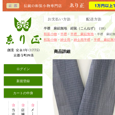
半襟 麻絽無地 紺鼠（こんねず）（18）
和装小物
半襟
半襟 麻絽無地
>
>
> 半襟 麻絽
和装小物
紳士用
紳士用半襟
半襟 麻絽無
>
>
>
商品詳細
ログイン
新規登録
カートの中身