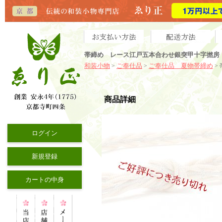
帯締め レース江戸五本合わせ銀突甲十字撚房 
和装小物
ご奉仕品
ご奉仕品 夏物帯締め
>
>
>
商品詳細
ログイン
新規登録
カートの中身