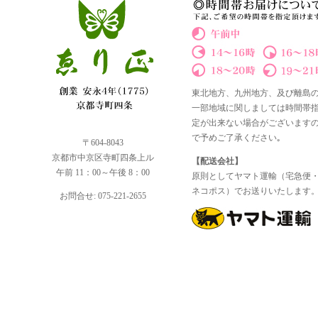
東北地方、九州地方、及び離島
一部地域に関しましては時間帯
定が出来ない場合がございます
で予めご了承ください｡
〒604-8043
京都市中京区寺町四条上ル
【配送会社】
午前 11：00～午後 8：00
原則としてヤマト運輸（宅急便
ネコポス）でお送りいたします
お問合せ: 075-221-2655