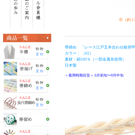
巾（約 1
帯締め 「レース江戸五本合わせ銀突
カラー： （02）
素材：絹100％（一部金属糸使用）
日本製
＜着用時期目安＞ 6月初旬〜9月中旬