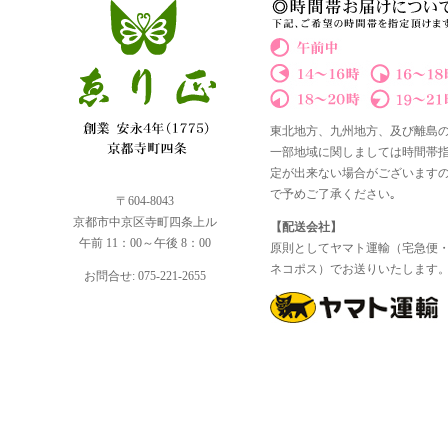
東北地方、九州地方、及び離島
一部地域に関しましては時間帯
定が出来ない場合がございます
で予めご了承ください｡
〒604-8043
京都市中京区寺町四条上ル
【配送会社】
午前 11：00～午後 8：00
原則としてヤマト運輸（宅急便
ネコポス）でお送りいたします
お問合せ: 075-221-2655