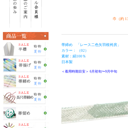
巾（約 1
帯締め 「レース二色矢羽根袴房」
カラー： （02）
素材：絹100％
日本製
＜着用時期目安＞ 6月初旬〜9月中旬