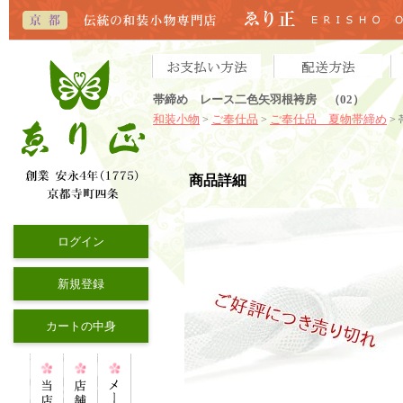
帯締め レース二色矢羽根袴房 （02）
和装小物
ご奉仕品
ご奉仕品 夏物帯締め
>
>
>
商品詳細
ログイン
新規登録
カートの中身